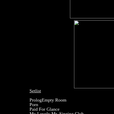
Setlist
PrologEmpty Room
Porn
Paid For Glance
My Lovely Mr. Singing Club