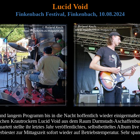
Lucid Void
Finkenbach Festival, Finkenbach, 10.08.2024
 langem Programm bis in die Nacht hoffentlich wieder einigermaßen fit 
hen Krautrockern Lucid Void aus dem Raum Darmstadt-Aschaffenburg r
tt stellte ihr letztes Jahr veröffentlichtes, selbstbetiteltes Album live
biester zur Mittagszeit sofort wieder auf Betriebstemperatur. Sehr spa