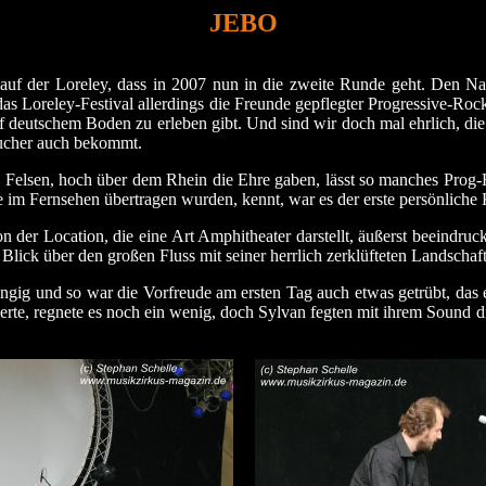
JEBO
 auf der Loreley, dass in 2007 nun in die zweite Runde geht. Den N
as Loreley-Festival allerdings die Freunde gepflegter Progressive-Ro
uf deutschem Boden zu erleben gibt. Und sind wir doch mal ehrlich, 
sucher auch bekommt.
den Felsen, hoch über dem Rhein die Ehre gaben, lässt so manches Prog-
e im Fernsehen übertragen wurden, kennt, war es der erste persönliche 
 der Location, die eine Art Amphitheater darstellt, äußerst beeindru
Blick über den großen Fluss mit seiner herrlich zerklüfteten Landschaft
ängig und so war die Vorfreude am ersten Tag auch etwas getrübt, das e
rte, regnete es noch ein wenig, doch Sylvan fegten mit ihrem Sound d