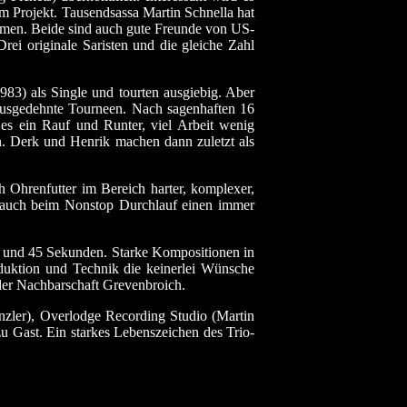
m Projekt. Tausendsassa Martin Schnella hat
mmen. Beide sind auch gute Freunde von US-
ei originale Saristen und die gleiche Zahl
83) als Single und tourten ausgiebig. Aber
 ausgedehnte Tourneen. Nach sagenhaften 16
es ein Rauf und Runter, viel Arbeit wenig
rn. Derk und Henrik machen dann zuletzt als
h Ohrenfutter im Bereich harter, komplexer,
 auch beim Nonstop Durchlauf einen immer
ten und 45 Sekunden. Starke Kompositionen in
duktion und Technik die keinerlei Wünsche
 der Nachbarschaft Grevenbroich.
nzler), Overlodge Recording Studio (Martin
u Gast. Ein starkes Lebenszeichen des Trio-