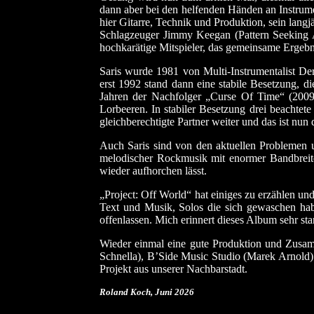
dann aber bei den helfenden Händen an Instrume
hier Gitarre, Technik und Produktion, sein la
Schlagzeuger Jimmy Keegan (Pattern Seeking An
hochkarätige Mitspieler, das gemeinsame Ergebni
Saris wurde 1981 von Multi-Instrumentalist De
erst 1992 stand dann eine stabile Besetzung, 
Jahren der Nachfolger „Curse Of Time“ (2009
Lorbeeren. In stabiler Besetzung drei beachtet
gleichberechtigte Partner weiter und das ist nun 
Auch Saris sind von den aktuellen Problemen un
melodischer Rockmusik mit enormer Bandbreit
wieder aufhorchen lässt.
„Project: Off World“ hat einiges zu erzählen un
Text und Musik, Solos die sich gewaschen hab
offenlassen. Mich erinnert dieses Album sehr s
Wieder einmal eine gute Produktion und Zusam
Schnella), B’Side Music Studio (Marek Arnold).
Projekt aus unserer Nachbarstadt.
Roland Koch
, Juni 2026