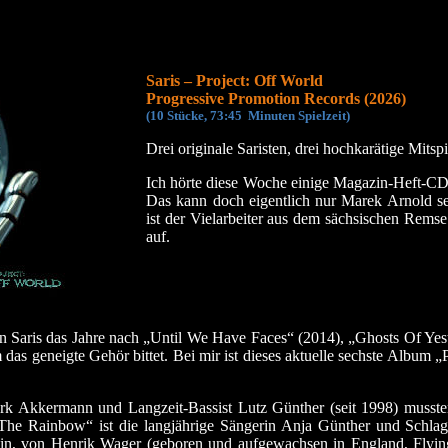
Saris – Project: Off World
Progressive Promotion Records (2026)
(10 Stücke, 73:45 Minuten
Spielzeit)
Drei originale Saristen, drei hochkarätige Mitspi
Ich hörte diese Woche einige Magazin-Heft-CDs
Das kann doch eigentlich nur Marek Arnold sei
ist der Vielarbeiter aus dem sächsischen Remse
auf.
in Saris das Jahre nach „Until We Have Faces“ (2014), „Ghosts Of Y
s geneigte Gehör bittet. Bei mir ist dieses aktuelle sechste Album „
rk Akkermann und Langzeit-Bassist Lutz Günther (seit 1998) musste
e Rainbow“ ist die langjährige Sängerin Anja Günther und Schlag
ein, von Henrik Wager (geboren und aufgewachsen in England, Flying