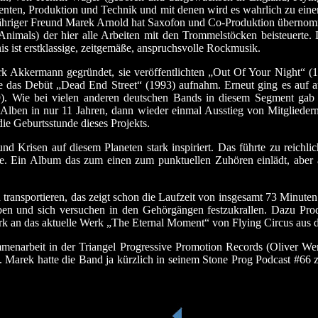
nten, Produktion und Technik und mit denen wird es wahrlich zu eine
ngjähriger Freund Marek Arnold hat Saxofon und Co-Produktion überno
imals) der hier alle Arbeiten mit den Trommelstöcken beisteuerte. Dr
s ist erstklassige, zeitgemäße, anspruchsvolle Rockmusik.
rk Akkermann gegründet, sie veröffentlichten „Out Of Your Night“ (19
die das Debüt „Dead End Street“ (1993) aufnahm. Erneut ging es auf
). Wie bei vielen anderen deutschen Bands in diesem Segment gab 
e Alben in nur 11 Jahren, dann wieder einmal Ausstieg von Mitgliede
die Geburtsstunde dieses Projekts.
d Krisen auf diesem Planeten stark inspiriert. Das führte zu reichlic
e. Ein Album das zum einen zum punktuellen Zuhören einlädt, aber
d transportieren, das zeigt schon die Laufzeit von insgesamt 73 Minu
en und sich versuchen in den Gehörgängen festzukrallen. Dazu Pro
tark an das aktuelle Werk „The Eternal Moment“ von Flying Circus aus
menarbeit in der Triangel Progressive Promotion Records (Oliver We
 Marek hatte die Band ja kürzlich in seinem Stone Prog Podcast #66 z