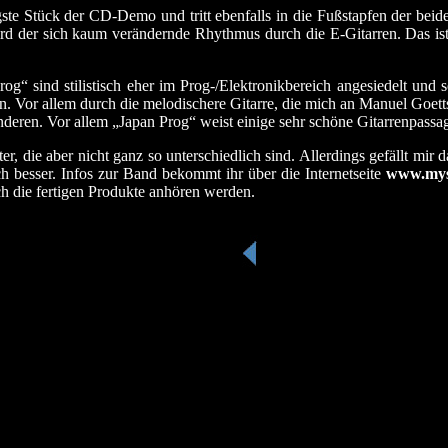
gste Stück der CD-Demo und tritt ebenfalls in die Fußstapfen der bei
rd der sich kaum verändernde Rhythmus durch die E-Gitarren. Das ist
og“ sind stilistisch eher im Prog-/Elektronikbereich angesiedelt und
 Vor allem durch die melodischere Gitarre, die mich an Manuel Goetts
nderen. Vor allem „Japan Prog“ weist einige sehr schöne Gitarrenpassa
, die aber nicht ganz so unterschiedlich sind. Allerdings gefällt mir 
besser. Infos zur Band bekommt ihr über die Internetseite
www.mys
ch die fertigen Produkte anhören werden.