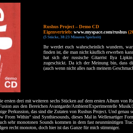
Rushus Project – Demo CD
Eigenvertrieb:
www.myspace.com/rushus
(2
(5 Stücke, 38:23 Minuten Spielzeit)
Ihr werdet euch wahrscheinlich wundern, wa
finden ist, die man nicht käuflich erwerben ka
hat sich der russische Gitarrist Ilya Li
zugeschickt. Da ich der Meinung bin, dass di
(auch wenn nicht alles nach meinem Geschmack i
 ersten drei mit weiteren sechs Stücken auf dem ersten Album von Rus
 Fusion aus den Bereichen Avantgarde/Ambient/Experimentelle Musik/Ja
ge Perkussion, das sind die Zutaten von Rushus Project. Und genau so 
w From Within“ sind Synthiesounds, dieses Mal in Wellenartiger Form 
t auch sehr monotonen Sounds kommen in dem fast neunminütigen Trac
en recht monoton, doch hier ist das Ganze für mich stimmiger.