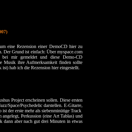
007)
rum eine Rezension einer DemoCD hier zu
nn. Der Grund ist einfach: Über myspace.com
pkin bei mir gemeldet und diese Demo-CD
e Musik ihre Aufmerksamkeit finden sollte
st) hab ich die Rezension hier eingestellt.
hus Project erscheinen sollen. Diese ersten
zz/Space/Psychedelic darstellen. E-Gitarre,
ist der erste mehr als siebenminütige Track
angelegt, Perkussion (eine Art Tablas) und
k dann aber nach gut drei Minuten in etwas