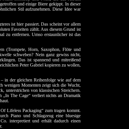
troffen und einige Biere gekippt. In dieser
öhnlichen Stil aufzunehmen. Diese Idee war
eres ist hier passiert. Das scheint vor allem
luten Favoriten zählt. Aus diesem Grund ist
al zu entfernen. Umso erstaunlicher ist das
sern (Trompete, Horn, Saxophon, Flöte und
ockwelle schweben? Nein ganz gewiss nicht,
rklingen. Das ist spannend und mitreißend
ichlichen Peter Gabriel kopieren zu wollen,
 – in der gleichen Reihenfolge wie auf dem
h wenigen Momenten zeigt sich die Wucht,
, unterstrichen von klassischen Streichern.
 „In The Cage“ verliert nichts an Dramatik
haut.
e Of Lifeless Packaging“ zum tragen kommt.
 durch Piano und Schlagzeug eine bluesige
o. interpretiert und erhält dadurch einen
r.