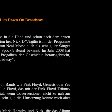
b Lies Down On Broadway
eibe in die Hand und schon nach dem ersten
on her. Nick D’Virgilio ist in der Progszene
on Neal Morse auch als sehr guter Sänger
 Spock’s Beard bekannt. Im Jahr 2008 hat
Progalben der Geschichte herausgebracht,
roadway“.
 von Bands wie Pink Floyd, Genesis oder Yes
lue Floyd, das mit der Pink Floyd Tribute-
s gut, wenn Coverversionen nicht zu nah am
z sehr gut, die Umsetzung konnte mich aber
ich Mark Hornsby und Nick, die das Album