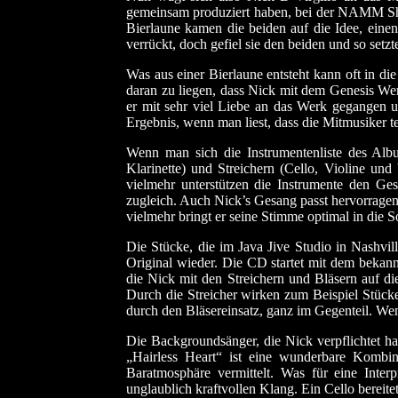
gemeinsam produziert haben, bei der NAMM Show 
Bierlaune kamen die beiden auf die Idee, eine
verrückt, doch gefiel sie den beiden und so setzte
Was aus einer Bierlaune entsteht kann oft in die
daran zu liegen, dass Nick mit dem Genesis Wer
er mit sehr viel Liebe an das Werk gegangen un
Ergebnis, wenn man liest, dass die Mitmusiker t
Wenn man sich die Instrumentenliste des Albu
Klarinette) und Streichern (Cello, Violine un
vielmehr unterstützen die Instrumente den Ge
zugleich. Auch Nick’s Gesang passt hervorragen
vielmehr bringt er seine Stimme optimal in die S
Die Stücke, die im Java Jive Studio in Nashvi
Original wieder. Die CD startet mit dem bek
die Nick mit den Streichern und Bläsern auf di
Durch die Streicher wirken zum Beispiel Stück
durch den Bläsereinsatz, ganz im Gegenteil. Wen
Die Backgroundsänger, die Nick verpflichtet h
„Hairless Heart“ ist eine wunderbare Kombin
Baratmosphäre vermittelt. Was für eine Inter
unglaublich kraftvollen Klang. Ein Cello berei