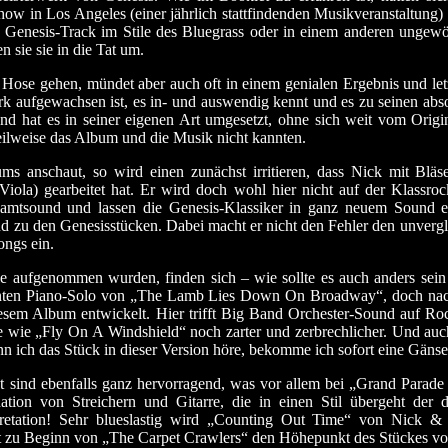
in Los Angeles (einer jährlich stattfindenden Musikveranstaltung) ge
n Genesis-Track im Stile des Bluegrass oder in einem anderen ungew
n sie sie in die Tat um.
 Hose gehen, mündet aber auch oft in einem genialen Ergebnis und letzt
k aufgewachsen ist, es in- und auswendig kennt und es zu seinen abso
d hat es in seiner eigenen Art umgesetzt, ohne sich weit vom Origin
eilweise das Album und die Musik nicht kannten.
ms anschaut, so wird einen zunächst irritieren, dass Nick mit Blä
d Viola) gearbeitet hat. Er wird doch wohl hier nicht auf der Klassr
samtsound und lassen die Genesis-Klassiker in ganz neuem Sound e
d zu den Genesisstücken. Dabei macht er nicht den Fehler den unvergle
ongs ein.
lle aufgenommen wurden, finden sich – wie sollte es auch anders sein
annten Piano-Solo von „The Lamb Lies Down On Broadway“, doch nac
esem Album entwickelt. Hier trifft Big Band Orchester-Sound auf Rock
e wie „Fly On A Windshield“ noch zarter und zerbrechlicher. Und auch
n ich das Stück in dieser Version höre, bekomme ich sofort eine Gänse
at sind ebenfalls ganz hervorragend, was vor allem bei „Grand Parad
ation von Streichern und Gitarre, die in einen Stil übergeht der
pretation! Sehr blueslastig wird „Counting Out Time“ von Nick & C
tet zu Beginn von „The Carpet Crawlers“ den Höhepunkt des Stückes vo