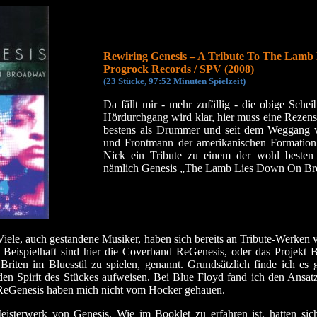
Rewiring Genesis – A Tribute To The Lam
Progrock Records / SPV (2008)
(23 Stücke, 97:52 Minuten Spielzeit)
Da fällt mir - mehr zufällig - die obige Sch
Hördurchgang wird klar, hier muss eine Rezensi
bestens als Drummer und seit dem Weggang v
und Frontmann der amerikanischen Formation
Nick ein Tribute zu einem der wohl besten 
nämlich Genesis „The Lamb Lies Down On B
 Viele, auch gestandene Musiker, haben sich bereits an Tribute-Werken
.
Beispielhaft sind hier die Coverband ReGenesis, oder das Projekt B
Briten im Bluesstil zu spielen, genannt. Grundsätzlich finde ich e
 den Spirit des Stückes aufweisen. Bei Blue Floyd fand ich den Ansat
 ReGenesis haben mich nicht vom Hocker gehauen.
eisterwerk von Genesis. Wie im Booklet zu erfahren ist, hatten s