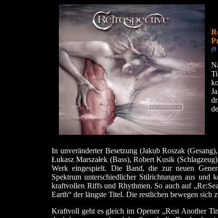
R
P
(9
N
Ti
ko
Ja
d
de
In unveränderter Besetzung (Jakub Roszak (Gesang),
Łukasz Marszałek (Bass), Robert Kusik (Schlagzeug) 
Werk eingespielt. Die Band, die zur neuen Genera
Spektrum unterschiedlicher Stilrichtungen aus und k
kraftvollen Riffs und Rhythmen. So auch auf „Re:Sea
Earth“ der längste Titel. Die restlichen bewegen sich
Kraftvoll geht es gleich im Opener „Rest Another Tim