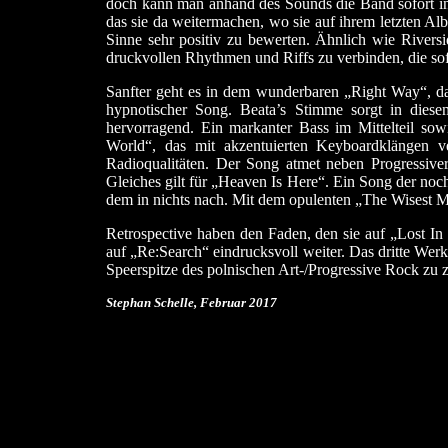
doch kann man anhand des Sounds die Band sofort in 
das sie da weitermachen, wo sie auf ihrem letzten Al
Sinne sehr positiv zu bewerten. Ähnlich wie Riversi
druckvollen Rhythmen und Riffs zu verbinden, die so
Sanfter geht es in dem wunderbaren „Right Way“, da
hypnotischer Song. Beata’s Stimme sorgt in dies
hervorragend. Ein markanter Bass im Mittelteil so
World“, das mit akzentuierten Keyboardklängen ve
Radioqualitäten. Der Song atmet neben Progressive
Gleiches gilt für „Heaven Is Here“. Ein Song der noc
dem in nichts nach. Mit dem opulenten „The Wisest 
Retrospective haben den Faden, den sie auf „Lost I
auf „Re:Search“ eindrucksvoll weiter. Das dritte Werk
Speerspitze des polnischen Art-/Progressive Rock zu z
Stephan Schelle, Februar
2017