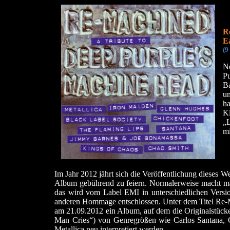
R
E
(9
N
Pu
Ba
u
h
Kl
„L
mi
Im Jahr 2012 jährt sich die Veröffentlichung diese
Album gebührend zu feiern. Normalerweise macht man
das wird vom Label EMI in unterschiedlichen Versio
anderen Hommage entschlossen. Unter dem Titel Re-
am 21.09.2012 ein Album, auf dem die Originalstück
Man Cries“) von Genregrößen wie Carlos Santana, 
Metallica neu interpretiert werden.