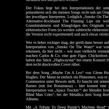
Der Fokus liegt bei den Interpretationen der un
präsentieren sich die meisten Songs recht nah am Orig
der jeweiligen Interpreten. Lediglich „Smoke On The 
Alternative-Rockband The Flaming Lips ein wen
Grundstrukturen und Klangfolgen des Originals ve
elektronischer Form (es werden zahlreiche elektroni
die Version recht experimentell und auch etwas verrüc
Wer es lieber rockiger mag, der greift dann besser a
Interpretation von „Smoke On The Water“ war von mi
erkennen, da hier nicht – wie man vielleicht vermu
machen Carlos & Co. eine gute Figur. Chickenfoot
haben das Stück „Highwaystar“ bei einem Konzert li
dem recht druckvollen Cover rüber.
Bei dem Song „Maybe I’m A Leo“ von Glenn Hughe
Hughes. Der Mann ist einfach ein Phänomen, was er j
Communion unter Beweis stellt. Er haucht mit sei
Barnes (mit Joe Bonamassa) – hier kommt eine geh
Interpretation von „Space Truckin’“ der Metaller I
Blind Man Cries“, bei der Metallica dem Song ihre
Albums.
Mit „A Tribute To Deep Purple’s Machine Head“ 