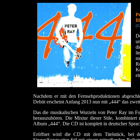
Pe
Bl
(1
D
um
di
l
m
Ro
Ko
ei
Nachdem er mit den Fernsehproduktionen abgeschlos
Debüt erscheint Anfang 2013 nun mit „444“ das zwei
Das die musikalischen Wurzeln von Peter Ray im Fol
herauszuhören. Die Mixtur dieser Stile, kombiniert 
Album „444“. Die CD ist komplett in deutscher Spra
Eröffnet wird die CD mit dem Titelstück, bei d
Singer/Songwriter-Stil mit einem mitreißenden Refrain