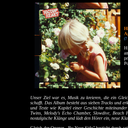
H
A
(7
Hi
a
pr
P
Unser Ziel war es, Musik zu kreieren, die ein Gl
schafft. Das Album besteht aus sieben Tracks und er
und Texte wie Kapitel einer Geschichte miteinander
Twins, Melody's Echo Chamber, Slowdive, Beach 
nostalgische Klänge und lädt den Hörer ein, neue Kl
Gleich der Opener
„
By Your Side
"
besticht durch se