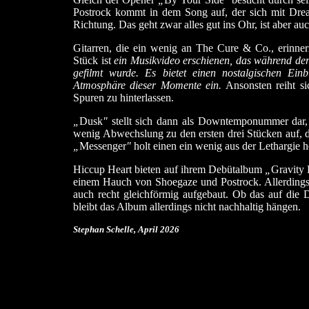
Postrock kommt in dem Song auf, der sich mit Dr
Richtung. Das geht zwar alles gut ins Ohr, ist aber au
Gitarren, die ein wenig an The Cure & Co., erinne
Stück ist
ein Musikvideo erschienen, das während de
gefilmt wurde. Es bietet einen nostalgischen Ein
Atmosphäre dieser Momente ein.
Ansonsten reiht si
Spuren zu hinterlassen.
„
Dusk
"
stellt sich dann als Downtemponummer dar,
wenig Abwechslung zu den ersten drei Stücken auf, d
„
Messenger
"
holt einen ein wenig aus der Lethargie h
Hiccup Heart bieten auf ihrem Debütalbum
„
Gravity
einem Hauch von Shoegaze und Postrock. Allerdings
auch recht gleichförmig aufgebaut. Ob das auf die D
bleibt das Album allerdings nicht nachhaltig hängen.
Stephan Schelle, April 2026