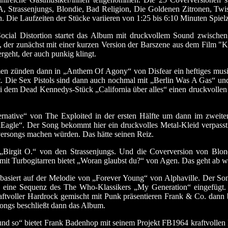
 Strassenjungs, Blondie, Bad Religion, Die Goldenen Zitronen, Twis
 Die Laufzeiten der Stücke variieren von 1:25 bis 6:10 Minuten Spielz
al Distortion startet das Album mit druckvollem Sound zwische
, der zunächst mit einer kurzen Version der Barszene aus dem Film "K
ergeht, der auch punkig klingt.
hmen zünden dann in „Anthem Of Agony“ von Disfear ein heftiges mus
t. Die Sex Pistols sind dann auch nochmal mit „Berlin Was A Gas“ u
ei dem Dead Kennedys-Stück „California über alles“ einen druckvollen
ernative“ von The Exploited in der ersten Hälfte um dann im zweite
Eagle“. Der Song bekommt hier ein druckvolles Metal-Kleid verpasst
ersongs machen würden. Das hätte seinen Reiz.
Birgit O.“ von den Strassenjungs. Und die Coverversion von Bl
 mit Turbogitarren bietet „Woran glaubst du?“ von Agen. Das geht ab 
asiert auf der Melodie von „Forever Young“ von Alphaville. Der Son
eine Sequenz des The Who-Klassikers „My Generation“ eingefügt. 
aftvoller Hardrock gemischt mit Punk präsentieren Frank & Co. dann 
Songs beschließt dann das Album.
nd so“ bietet Frank Badenhop mit seinem Projekt FB1964 kraftvollen 