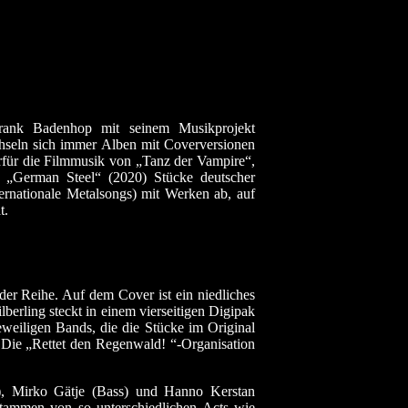
 Frank Badenhop mit seinem Musikprojekt
seln sich immer Alben mit Coverversionen
rfür die Filmmusik von „Tanz der Vampire“,
l, „German Steel“ (2020) Stücke deutscher
rnationale Metalsongs) mit Werken ab, auf
t.
er Reihe. Auf dem Cover ist ein niedliches
berling steckt in einem vierseitigen Digipak
eweiligen Bands, die die Stücke im Original
n Die „Rettet den Regenwald! “-Organisation
), Mirko Gätje (Bass) und Hanno Kerstan
stammen von so unterschiedlichen Acts wie