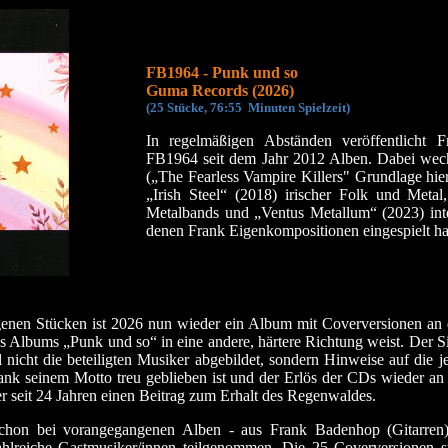
FB1964 - Punk und so
Guma Records (2026)
(25 Stücke, 76:55 Min
uten Spielzeit)
In regelmäßigen Abständen veröffentlicht
FB1964 seit dem Jahr 2012 Alben. Dabei wech
(„The Fearless Vampire Killers" Grundlage hie
„Irish Steel“ (2018) irischer Folk und Meta
Metalbands und „Ventus Metallum“ (2023) inte
denen Frank Eigenkompositionen eingespielt ha
enen Stücken ist 2026 nun wieder ein Album mit Coverversionen an d
s Albums „Punk und so“ in eine andere, härtere Richtung weist. Der Sil
 nicht die beteiligten Musiker abgebildet, sondern Hinweise auf die j
Frank seinem Motto treu geblieben ist und der Erlös der CDs wieder a
ter seit 24 Jahren einen Beitrag zum Erhalt des Regenwaldes.
schon bei vorangegangenen Alben - aus Frank Badenhop (Gitarren
ahlreiche Gastmusiker/innen teilgenommen. Die 25 Coverversionen 