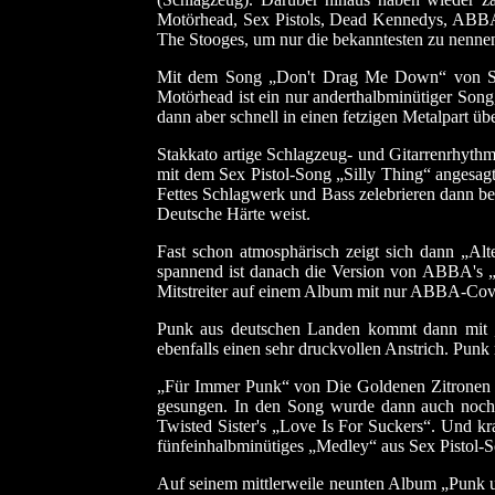
Motörhead, Sex Pistols, Dead Kennedys, ABBA,
The Stooges, um nur die bekanntesten zu nennen.
Mit dem Song „Don't Drag Me Down“ von Soci
Motörhead ist ein nur anderthalbminütiger Song
dann aber schnell in einen fetzigen Metalpart üb
Stakkato artige Schlagzeug- und Gitarrenrhyt
mit dem Sex Pistol-Song „Silly Thing“ angesag
Fettes Schlagwerk und Bass zelebrieren dann b
Deutsche Härte weist.
Fast schon atmosphärisch zeigt sich dann „Alt
spannend ist danach die Version von ABBA's „
Mitstreiter auf einem Album mit nur ABBA-Cov
Punk aus deutschen Landen kommt dann mit „
ebenfalls einen sehr druckvollen Anstrich. Punk
„Für Immer Punk“ von Die Goldenen Zitronen b
gesungen. In den Song wurde dann auch noch 
Twisted Sister's „Love Is For Suckers“. Und kr
fünfeinhalbminütiges „Medley“ aus Sex Pistol-
Auf seinem mittlerweile neunten Album „Punk u