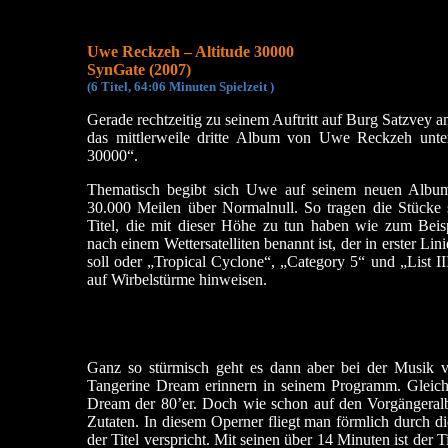
Uwe Reckzeh – Altitude 30000
SynGate (2007)
(6 Titel, 64:06 Minuten Spielzeit )
Gerade rechtzeitig zu seinem Auftritt auf Burg Satzvey 
das mittlerweile dritte Album von Uwe Reckzeh unter
30000“.
Thematisch begibt sich Uwe auf seinem neuen Albu
30.000 Meilen über Normalnull. So tragen die Stücke
Titel, die mit dieser Höhe zu tun haben wie zum Bei
nach einem Wettersatelliten benannt ist, der in erster Li
soll oder „Tropical Cyclone“, „Category 5“ und „List III
auf Wirbelstürme hinweisen.
Ganz so stürmisch geht es dann aber bei der Musik v
Tangerine Dream erinnern in seinem Programm. Gleich
Dream der 80’er. Doch wie schon auf den Vorgängeralbe
Zutaten. In diesem Operner fliegt man förmlich durch 
der Titel verspricht. Mit seinen über 14 Minuten ist der