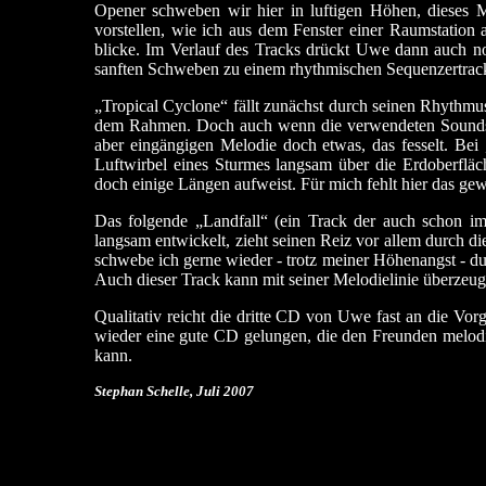
Opener schweben wir hier in luftigen Höhen, dieses M
vorstellen, wie ich aus dem Fenster einer Raumstation a
blicke. Im Verlauf des Tracks drückt Uwe dann auch n
sanften Schweben zu einem rhythmischen Sequenzertrac
„Tropical Cyclone“ fällt zunächst durch seinen Rhythmus
dem Rahmen. Doch auch wenn die verwendeten Sounds ers
aber eingängigen Melodie doch etwas, das fesselt. Bei
Luftwirbel eines Sturmes langsam über die Erdoberfläc
doch einige Längen aufweist. Für mich fehlt hier das ge
Das folgende „Landfall“ (ein Track der auch schon im
langsam entwickelt, zieht seinen Reiz vor allem durch d
schwebe ich gerne wieder - trotz meiner Höhenangst - durc
Auch dieser Track kann mit seiner Melodielinie überzeug
Qualitativ reicht die dritte CD von Uwe fast an die Vo
wieder eine gute CD gelungen, die den Freunden melodi
kann.
Stephan Schelle, Juli 2007