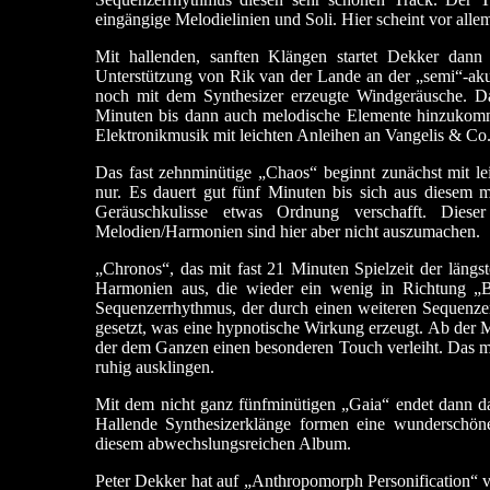
eingängige Melodielinien und Soli. Hier scheint vor all
Mit hallenden, sanften Klängen startet Dekker dan
Unterstützung von Rik van der Lande an der „semi“-ak
noch mit dem Synthesizer erzeugte Windgeräusche. Da
Minuten bis dann auch melodische Elemente hinzukomm
Elektronikmusik mit leichten Anleihen an Vangelis & Co.
Das fast zehnminütige „Chaos“ beginnt zunächst mit lei
nur. Es dauert gut fünf Minuten bis sich aus diesem 
Geräuschkulisse etwas Ordnung verschafft. Dies
Melodien/Harmonien sind hier aber nicht auszumachen.
„Chronos“, das mit fast 21 Minuten Spielzeit der längs
Harmonien aus, die wieder ein wenig in Richtung „Be
Sequenzerrhythmus, der durch einen weiteren Sequenz
gesetzt, was eine hypnotische Wirkung erzeugt. Ab der 
der dem Ganzen einen besonderen Touch verleiht. Das mac
ruhig ausklingen.
Mit dem nicht ganz fünfminütigen „Gaia“ endet dann d
Hallende Synthesizerklänge formen eine wunderschöne
diesem abwechslungsreichen Album.
Peter Dekker hat auf „Anthropomorph Personification“ ve