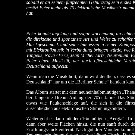
sobald er an seinem fünfzehnten Geburtstag sein erstes
besitzt Peter mehr als 70 elektronische Musikinstrume
hat.
Peter könnte tagelang und sogar wochenlang an echten 
die direkteste und spontanste Art und Weise zu schaffen:
Musikgeschmack und seine Interessen in seinen Komposit
mit Elektronikmusik in Verbindung bringen würde, wie Ro
Vangelis, Nova / Peru, Jean Michel Jarre, Neuronium, 
Peter einen Musikstil, der auch offensichtliche Ver
Deutschland aufweist.
Wenn man die Musik hört, dann wird deutlich, dass es 
Deutschland“ nur um die „Berliner Schule“ handeln kann
Das Album startet mit dem neuneinhalbminütigen „Thana
bei Tangerine Dream Anfang der 70'er Jahre. Das Stü
etwas wie Paukenschläge auf, die sich in die flirre
ausschließlich aus elektronischen Stimmungsbildern.
Weiter geht es dann mit dem 16minütigen „Aergia“. Tro
dann aber weite Flächen hinzu, die nun sanft durch d
Eröffnungsstück entfernt. Nach gut drei Minuten kommt 
Sequenzerrhythmus diesen sehr schönen Track. Der T